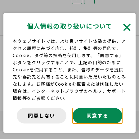
個人情報の取り扱いについて
本ウェブサイトでは、より良いサイト体験の提供、ア
クセス履歴に基づく広告、統計、集計等の目的で、
Cookie、タグ等の技術を使用します。「同意する」
ボタンをクリックすることで、上記の目的のために
Cookieを使用すること、また、皆様のデータを提供
公
先や委託先と共有することに同意いただいたものとみ
益
なします。お客様がCookieを拒否または削除したい
財
場合は、インターネットブラウザのヘルプ、サポート
団
情報等をご参照ください。
法
人
同意しない
同意する
杉
Copyright © Sugi Holdings Co., Ltd. All Rights Reserved.
浦
記
念