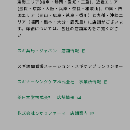
東海エリア(岐阜・静岡・愛知・三重)、近畿エリア
(滋賀・京都・大阪・兵庫・奈良・和歌山)、中国・四
国エリア（岡山・広島・徳島・香川）と九州・沖縄エ
リア（福岡・熊本・大分・鹿児島）に店舗がございま
す。詳細については、各社の店舗案内をご覧くださ
い。
スギ薬局・ジャパン 店舗情報
別
ウ
ィ
スギ訪問看護ステーション・スギケアプランセンター
ン
ド
スギナーシングケア株式会社 事業所情報
別
ウ
ウ
で
ィ
薬日本堂株式会社 店舗情報
別
開
ン
ウ
く
ド
ィ
株式会社ひかりファーマ 店舗案内
別
ウ
ン
ウ
で
ド
ィ
開