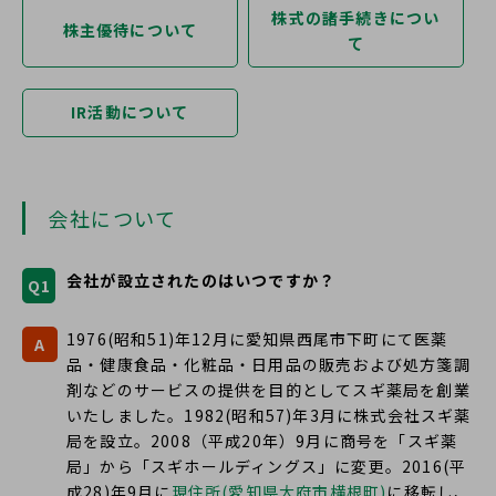
株式の諸手続きについ
株主優待について
て
IR活動について
会社について
会社が設立されたのはいつですか？
Q1
1976(昭和51)年12月に愛知県西尾市下町にて医薬
A
品・健康食品・化粧品・日用品の販売および処方箋調
剤などのサービスの提供を目的としてスギ薬局を創業
いたしました。1982(昭和57)年3月に株式会社スギ薬
局を設立。2008（平成20年）9月に商号を「スギ薬
局」から「スギホールディングス」に変更。2016(平
成28)年9月に
現住所(愛知県大府市横根町)
に移転し、