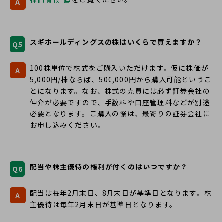
A
ウ
ィ
ン
スギホールディングスの株はいくらで買えますか？
Q5
ド
ウ
100株単位で株式をご購入いただけます。仮に株価が
で
A
5,000円/株ならば、500,000円から購入可能というこ
開
とになります。なお、株式の売買には必ず証券会社の
く
仲介が必要ですので、手数料や口座管理料などが別途
必要となります。ご購入の際は、最寄りの証券会社に
お申し込みください。
配当や株主優待の権利が付くのはいつですか？
Q6
配当は毎年2月末日、8月末日が基準日となります。株
A
主優待は毎年2月末日が基準日となります。