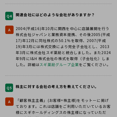
ウ
ン
く
で
ド
開
関連会社にはどのような会社がありますか？
ウ
Q4
く
で
開
2004(平成16)年10月に関西を中心に店舗展開を行う
A
く
株式会社ジャパンと業務資本提携、その後2005(平成
17)年12月に同社株式の50.1％を取得、2007(平成
19)年3月には株式交換により完全子会社とし、2013
年3月に株式会社スギ薬局と統合しました。また2024
年9月にI&H 株式会社の株式を取得（子会社化）しま
した。詳細は
スギ薬局グループ企業
をご覧ください。
株主に対する会社の考え方を教えてください。
Q5
「顧客株主主義」(お客様=株主様)をモットーに掲げ
A
ております。これは店舗をご利用いただいているお客
様にスギホールディングスの株主様になっていただ