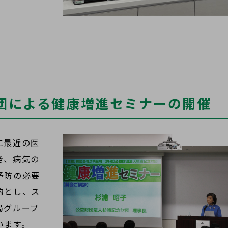
団による健康増進セミナーの開催
に最近の医
き、病気の
予防の必要
的とし、ス
局グループ
います。