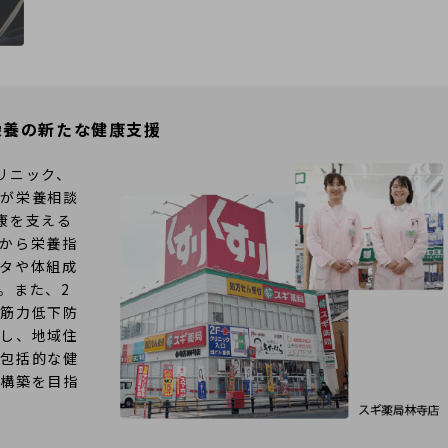
栄養の新たな健康支援
リニック、
士が栄養相談
康を支える
から栄養指
タや体組成
。また、2
や筋力低下防
催し、地域住
に包括的な健
の構築を目指