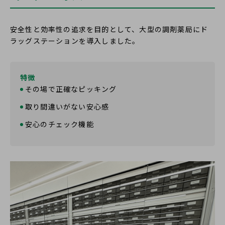
デジタルを活用した医薬品などの情報提供
医薬品、医療機器の安全な回収
安全性と効率性の追求を目的として、大型の調剤薬局にド
お薬お受け取りロッカーの拡大展開
ラッグステーションを導入しました。
生活の利便性向上と地域への支援
特徴
その場で正確なピッキング
地域の健康教育と患者様支援
取り間違いがない安心感
安心のチェック機能
患者様の治療効果の向上
災害・防犯に対する強靭な社会づくり
閉じる