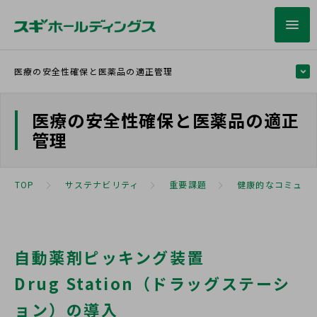
医療の安全性確保と医薬品の適正管理
医療の安全性確保と医薬品の適正
手ごろで質の高いヘルスケアサービスへのアク
管理
セス向上
医療の安全性確保と医薬品の適正管理
TOP
サステナビリティ
重要課題
健康的なコミュニ
調剤過誤防止システムの導入
自動薬剤ピッキング装置導入
自動薬剤ピッキング装置
スペシャリティ医薬品に対する対応
Drug Station（ドラッグステーシ
オンライン資格確認による正確な本人情報確認の実施
ョン）の導入