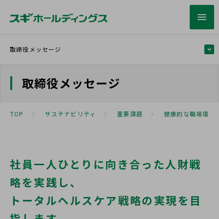
取締役メッセージ
取締役メッセージ
健康経営の推進
TOP
人財の育成
サステナビリティ
重要課題
健康的な職場環境
健康で安全な働き方への改革
社員一人ひとりに向き合った人財戦
略を実践し、
従業員ワークエンゲージメントを活用した職場
環境の改善
トータルヘルスケア戦略の実現を目
指します。